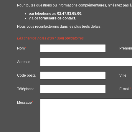
Pour toutes questions ou informations complémentaires, n'hésitez pas à
par téléphone au
02.47.93.65.00,
via ce
formulaire de contact
.
Nous vous recontacterons dans les plus brefs délais.
Les champs notés d'un * sont obligatoires.
Nom
*
Prénom
Adresse
Code postal
Ville
Téléphone
E-mail
*
Message
*