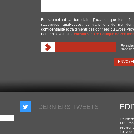
En soumettant ce formulaire j’accepte que les infor
statistiques, analytiques, de traitement de ma d
confidentialité
et traitements des données du Lycée Pro
Pour en savoir plus,
consultez notre Politique de confide
Formulair
l'aide de
EDI
DERNIERS TWEETS
Le lycé
est imp
secteur 
Le lycée 